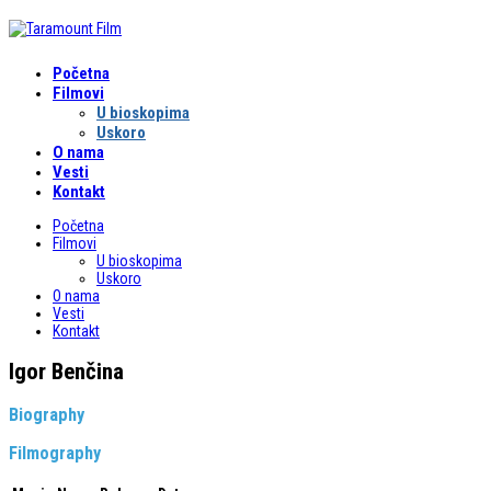
Početna
Filmovi
U bioskopima
Uskoro
O nama
Vesti
Kontakt
Početna
Filmovi
U bioskopima
Uskoro
O nama
Vesti
Kontakt
Igor Benčina
Biography
Filmography