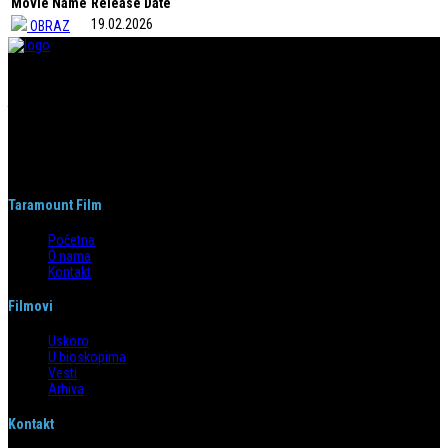
Movie Name
Release Date
19.02.2026
OBRAZ
Taramount film d.o.o. je započeo s radom 1. juna 2004. godine. Deo je
grupacije koja svojom distributerskom delatnošću pokriva region bivše
Jugoslavije i Albaniju. Od svog nastanka do danas, bavi se distribucijom
filmova u svim njenim segmentima.
Taramount Film
Početna
O nama
Kontakt
Filmovi
Uskoro
U bioskopima
Vesti
Arhiva
Kontakt