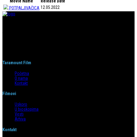
Movie Name
Release Date
12.05.2022
POTPALJIVAČICA
Taramount film d.o.o. je započeo s radom 1. juna 2004. godine. Deo je
grupacije koja svojom distributerskom delatnošću pokriva region bivše
Jugoslavije i Albaniju. Od svog nastanka do danas, bavi se distribucijom
filmova u svim njenim segmentima.
Taramount Film
Početna
O nama
Kontakt
Filmovi
Uskoro
U bioskopima
Vesti
Arhiva
Kontakt