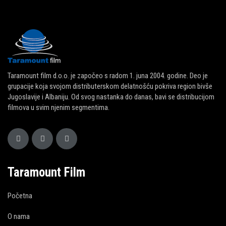
Taramount film d.o.o. je započeo s radom 1. juna 2004. godine. Deo je
grupacije koja svojom distributerskom delatnošću pokriva region bivše
Jugoslavije i Albaniju. Od svog nastanka do danas, bavi se distribucijom
filmova u svim njenim segmentima.
Taramount Film
Početna
O nama