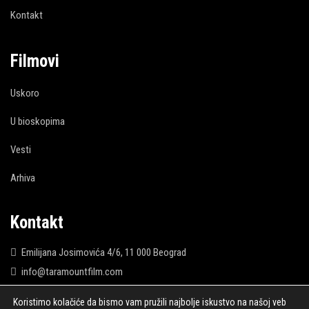
Kontakt
Filmovi
Uskoro
U bioskopima
Vesti
Arhiva
Kontakt
Emilijana Josimovića 4/6, 11 000 Beograd
info@taramountfilm.com
T/F: 381 11 334 0410
Koristimo kolačiće da bismo vam pružili najbolje iskustvo na našoj veb