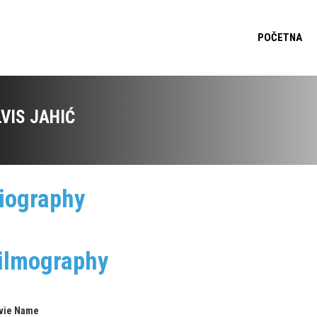
POČETNA
LVIS JAHIĆ
iography
ilmography
vie Name