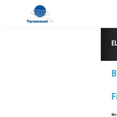
E
B
F
Mo