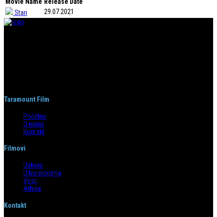
Movie Name
Release Date
29.07.2021
Stari
Taramount film d.o.o. je započeo s radom 1. juna 2004. godine. Deo je
grupacije koja svojom distributerskom delatnošću pokriva region bivše
Jugoslavije i Albaniju. Od svog nastanka do danas, bavi se distribucijom
filmova u svim njenim segmentima.
Taramount Film
Početna
O nama
Kontakt
Filmovi
Uskoro
U bioskopima
Vesti
Arhiva
Kontakt