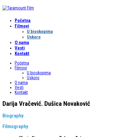
Početna
Filmovi
U bioskopima
Uskoro
O nama
Vesti
Kontakt
Početna
Filmovi
U bioskopima
Uskoro
O nama
Vesti
Kontakt
Darija Vračević. Dušica Novaković
Biography
Filmography