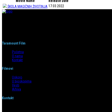
Movie Name
Release Date
17.03.2022
ŠKOLA MAGIČNIH ŽIVOTINJA
Taramount film d.o.o. je započeo s radom 1. juna 2004. godine. Deo je grupaci
segmentima.
Taramount Film
Početna
O nama
Kontakt
Filmovi
Uskoro
U bioskopima
Vesti
Arhiva
Kontakt
Emilijana Josimovića 4/6, 11 000 Beograd
info@taramountfilm.com