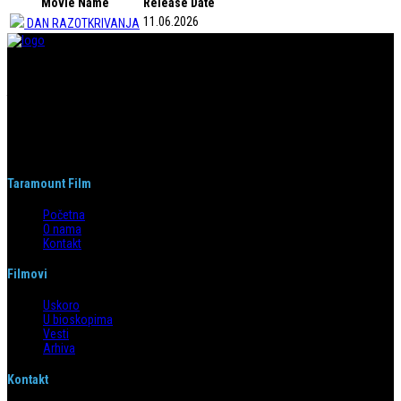
Movie Name
Release Date
11.06.2026
DAN RAZOTKRIVANJA
Taramount film d.o.o. je započeo s radom 1. juna 2004. godine. Deo je
grupacije koja svojom distributerskom delatnošću pokriva region bivše
Jugoslavije i Albaniju. Od svog nastanka do danas, bavi se distribucijom
filmova u svim njenim segmentima.
Taramount Film
Početna
O nama
Kontakt
Filmovi
Uskoro
U bioskopima
Vesti
Arhiva
Kontakt