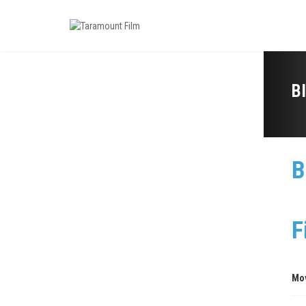
B
B
F
Mo