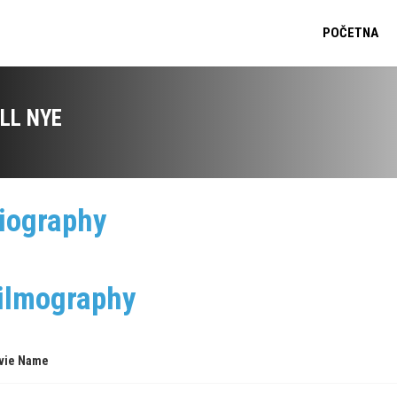
POČETNA
ILL NYE
iography
ilmography
vie Name