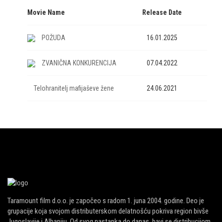
Movie Name
Release Date
POŽUDA
16.01.2025
ZVANIČNA KONKURENCIJA
07.04.2022
Telohranitelj mafijaševe žene
24.06.2021
Taramount film d.o.o. je započeo s radom 1. juna 2004. godine. Deo je
grupacije koja svojom distributerskom delatnošću pokriva region bivše
Jugoslavije i Albaniju. Od svog nastanka do danas, bavi se distribucijom