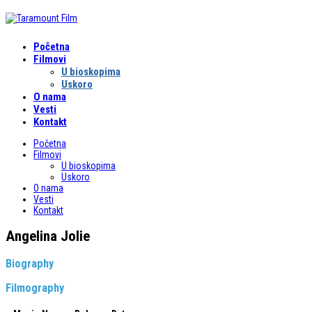
Početna
Filmovi
U bioskopima
Uskoro
O nama
Vesti
Kontakt
Početna
Filmovi
U bioskopima
Uskoro
O nama
Vesti
Kontakt
Angelina Jolie
Biography
Filmography