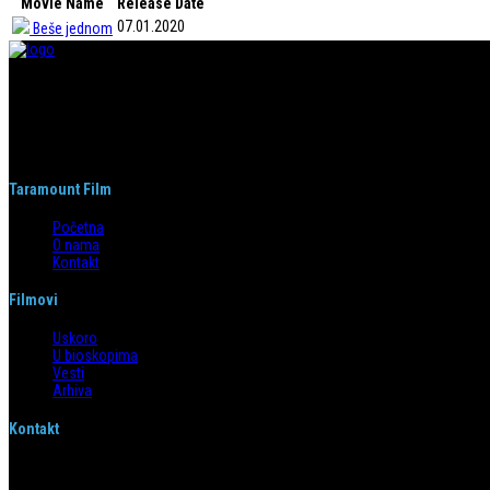
Movie Name
Release Date
07.01.2020
Beše jednom
Taramount film d.o.o. je započeo s radom 1. juna 2004. godine. Deo je grupaci
segmentima.
Taramount Film
Početna
O nama
Kontakt
Filmovi
Uskoro
U bioskopima
Vesti
Arhiva
Kontakt
Emilijana Josimovića 4/6, 11 000 Beograd
info@taramountfilm.com