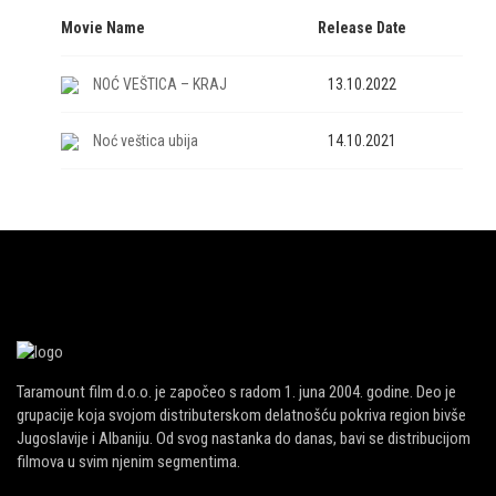
Movie Name
Release Date
NOĆ VEŠTICA – KRAJ
13.10.2022
Noć veštica ubija
14.10.2021
Taramount film d.o.o. je započeo s radom 1. juna 2004. godine. Deo je
grupacije koja svojom distributerskom delatnošću pokriva region bivše
Jugoslavije i Albaniju. Od svog nastanka do danas, bavi se distribucijom
filmova u svim njenim segmentima.