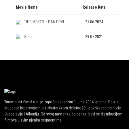
Movie Name
Release Date
TIHO MESTO – DAN PRVI
27.06.2024
Stari
29.07.2021
Taramount film d.o.o. je započeo s radom 1. juna 2004. godine. Deo je
grupacije koja svojom distributerskom delatnošću pokriva region bivše
Jugoslavije i Albaniju. Od svog nastanka do danas, bavi se distribucijom
filmova u svim njenim segmentima.